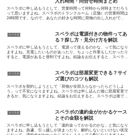
入れ時間・問合せ時間まとめ
スペラボに申し込もうとして、営業時間って何時から何時までだろう
って思いますよね。スペラボのトランクルーム（店舗）の営業時間は
24時間です。なので、あなたの好きな時間に荷物の出し入れができ
ます。ちなみに、問合せ窓口の受付時間は10時から19時...
スペラボは電源付きの物件ってあ
スペラボ
る？探し方・見分け方を解説
スペラボに申し込もうとして、電源って使えるのかな、って気になり
ますよね。充電したいものがあったり、ちょっと作業もしたかったり
すると、電源があると便利ですよね。結論をお伝えすると、スペラボ
には電源付きの物件があります。電源付き物件は、以下のよ...
スペラボは部屋変更できる？サイ
スペラボ
ズ選びのコツも解説
スペラボを契約しようとして「荷物が全部入らなかったらどうしよ
う」って不安になりますよね。スペラボは申し込んだ後に部屋変更で
きるか、気になりますよね。結論をお伝えすると、スペラボは後で部
屋変更できます。方法は２種あって、どちらも追加料金がかか...
スペラボの違約金がかかるケース
スペラボ
とその金額を解説
スペラボに申し込もうとして「違約金ってかかるのかな」と気になり
ますよね。急遽、引っ越しが決まったり、解約しないといけない状況
になって、違約金がかかったらどうしようって心配になりますよね。