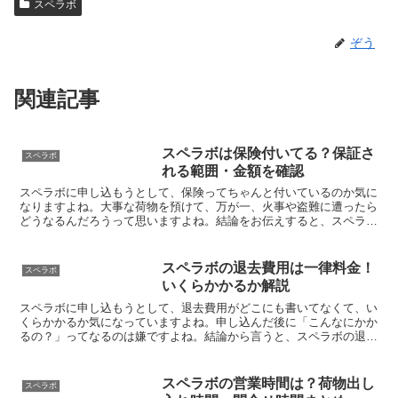
スペラボ
ぞう
関連記事
スペラボは保険付いてる？保証さ
スペラボ
れる範囲・金額を確認
スペラボに申し込もうとして、保険ってちゃんと付いているのか気に
なりますよね。大事な荷物を預けて、万が一、火事や盗難に遭ったら
どうなるんだろうって思いますよね。結論をお伝えすると、スペラボ
には、保険がちゃんと付いています。特に手続きはなく、自...
スペラボの退去費用は一律料金！
スペラボ
いくらかかるか解説
スペラボに申し込もうとして、退去費用がどこにも書いてなくて、い
くらかかるか気になっていますよね。申し込んだ後に「こんなにかか
るの？」ってなるのは嫌ですよね。結論から言うと、スペラボの退去
費用は契約期間によって変わります。6ヶ月未満の契約 →...
スペラボの営業時間は？荷物出し
スペラボ