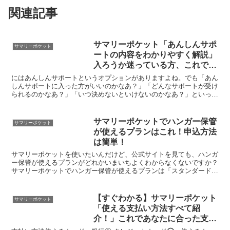
関連記事
サマリーポケット「あんしんサポ
サマリーポケット
ートの内容をわかりやすく解説」
入ろうか迷っている方、これで入
るか入らないか決められます。
にはあんしんサポートというオプションがありますよね。でも「あん
しんサポートに入った方がいいのかなあ？」「どんなサポートが受け
られるのかなあ？」「いつ決めないといけないのかなあ？」といった
こと迷っていませんか？まず、あんしんサポートには以下の...
サマリーポケットでハンガー保管
サマリーポケット
が使えるプランはこれ！申込方法
は簡単！
サマリーポケットを使いたいんだけど、公式サイトを見ても、ハンガ
ー保管が使えるプランがどれかいまいちよくわからなくないですか？
サマリーポケットでハンガー保管が使えるプランは「スタンダードプ
ランのみ」となります。他のプランでハンガー保管はできな...
【すぐわかる】サマリーポケット
サマリーポケット
「使える支払い方法すべて紹
介！」これであなたに合った支払
い方法が見つかります。