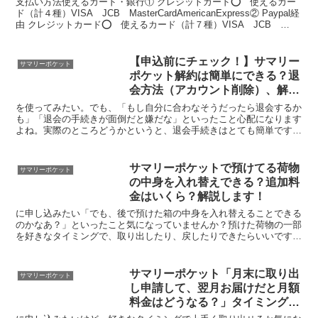
支払い方法使えるカード・銀行① クレジットカード⭕️ 使えるカー
ド（計４種）VISA JCB MasterCardAmericanExpress② Paypal経
由 クレジットカード⭕️ 使えるカード（計７種）VISA JCB
Master...
【申込前にチェック！】サマリー
サマリーポケット
ポケット解約は簡単にできる？退
会方法（アカウント削除）、解約
金、タイミングについて解説！
を使ってみたい。でも、「もし自分に合わなそうだったら退会するか
も」「退会の手続きが面倒だと嫌だな」といったこと心配になります
よね。実際のところどうかというと、退会手続きはとても簡単です。
やり方は次の３ステップです。＜手順＞１、「アプリ」また...
サマリーポケットで預けてる荷物
サマリーポケット
の中身を入れ替えできる？追加料
金はいくら？解説します！
に申し込みたい「でも、後で預けた箱の中身を入れ替えることできる
のかなあ？」といったこと気になっていませんか？預けた荷物の一部
を好きなタイミングで、取り出したり、戻したりできたらいいですよ
ね。実際にどうかというと、一部だけ取り出すことは可能で...
サマリーポケット「月末に取り出
サマリーポケット
し申請して、翌月お届けだと月額
料金はどうなる？」タイミングよ
く取り出す方法を解説。