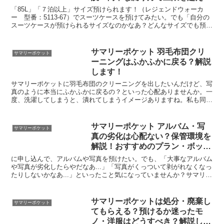
いないかチェック！
「85L」「７泊以上」サイズ預けられます！（レジェンドウォーカ
ー 型番：5113-67）でスーツケースを預けてみたい。でも「自分の
スーツケースが預けられるサイズなのかなあ？どんなサイズでも預け
られるのかなあ？」といったこと気になっていません...
サマリーポケット 羽毛布団クリ
サマリーポケット
ーニングはふかふかに戻る？解説
します！
サマリーポケットに羽毛布団のクリーニングを出したいんだけど、写
真のように本当にふかふかに戻るの？といった心配ありませんか。一
度、洗濯してしまうと、潰れてしまうイメージありますね。私も同じ
イメージしてました。私も「なぜふかふかが戻るのか？」不...
サマリーポケット アルバム・写
サマリーポケット
真の劣化は心配ない？保管環境を
解説！おすすめのプラン・ボック
スも一緒にお伝えします。
に申し込んで、アルバムや写真を預けたい。でも、「大事なアルバム
や写真が劣化したらやだなあ...」「写真がくっついて剥がれなくなっ
たりしないかなあ...」といったこと気になっていませんか？サマリー
ポケットの倉庫は24時間365日 空調が効いて...
サマリーポケットは処分・廃棄し
サマリーポケット
てもらえる？預けるか迷ったモ
ノ・洋服はどうすべき？解説しま