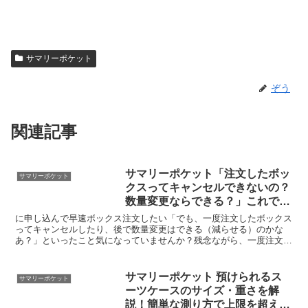
サマリーポケット
ぞう
関連記事
サマリーポケット「注文したボッ
サマリーポケット
クスってキャンセルできないの？
数量変更ならできる？」これでボ
ックス注文は迷わない
に申し込んで早速ボックス注文したい「でも、一度注文したボックス
ってキャンセルしたり、後で数量変更はできる（減らせる）のかな
あ？」といったこと気になっていませんか？残念ながら、一度注文し
たボックスはキャンセル・後で数量変更することはできないの...
サマリーポケット 預けられるス
サマリーポケット
ーツケースのサイズ・重さを解
説！簡単な測り方で上限を超えて